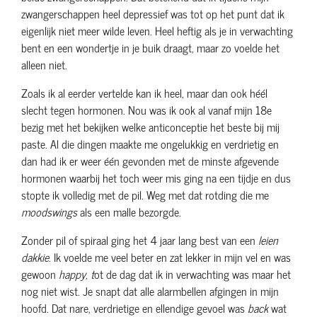
zwangerschappen heel depressief was tot op het punt dat ik
eigenlijk niet meer wilde leven. Heel heftig als je in verwachting
bent en een wondertje in je buik draagt, maar zo voelde het
alleen niet.
Zoals ik al eerder vertelde kan ik heel, maar dan ook héél
slecht tegen hormonen. Nou was ik ook al vanaf mijn 18e
bezig met het bekijken welke anticonceptie het beste bij mij
paste. Al die dingen maakte me ongelukkig en verdrietig en
dan had ik er weer één gevonden met de minste afgevende
hormonen waarbij het toch weer mis ging na een tijdje en dus
stopte ik volledig met de pil. Weg met dat rotding die me
moodswings
als een malle bezorgde.
Zonder pil of spiraal ging het 4 jaar lang best van een
leien
dakkie
. Ik voelde me veel beter en zat lekker in mijn vel en was
gewoon
happy, t
ot de dag dat ik in verwachting was maar het
nog niet wist. Je snapt dat alle alarmbellen afgingen in mijn
hoofd. Dat nare, verdrietige en ellendige gevoel was
back
wat