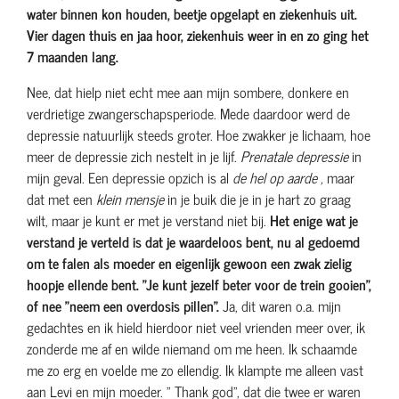
water binnen kon houden, beetje opgelapt en ziekenhuis uit.
Vier dagen thuis en jaa hoor, ziekenhuis weer in en zo ging het
7 maanden lang.
Nee, dat hielp niet echt mee aan mijn sombere, donkere en
verdrietige zwangerschapsperiode. Mede daardoor werd de
depressie natuurlijk steeds groter. Hoe zwakker je lichaam, hoe
meer de depressie zich nestelt in je lijf.
Prenatale depressie
in
mijn geval. Een depressie opzich is al
de hel op aarde ,
maar
dat met een
klein mensje
in je buik die je in je hart zo graag
wilt, maar je kunt er met je verstand niet bij.
Het enige wat je
verstand je verteld is dat je waardeloos bent, nu al gedoemd
om te falen als moeder en eigenlijk gewoon een zwak zielig
hoopje ellende bent. "Je kunt jezelf beter voor de trein gooien",
of nee "neem een overdosis pillen".
Ja, dit waren o.a. mijn
gedachtes en ik hield hierdoor niet veel vrienden meer over, ik
zonderde me af en wilde niemand om me heen. Ik schaamde
me zo erg en voelde me zo ellendig. Ik klampte me alleen vast
aan Levi en mijn moeder. " Thank god", dat die twee er waren