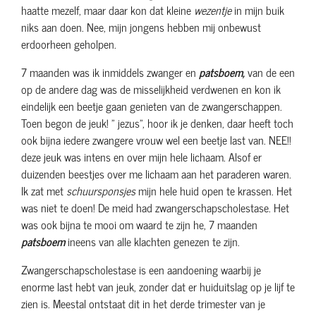
haatte mezelf, maar daar kon dat kleine
wezentje
in mijn buik
niks aan doen. Nee, mijn jongens hebben mij onbewust
erdoorheen geholpen.
7 maanden was ik inmiddels zwanger en
patsboem,
van de een
op de andere dag was de misselijkheid verdwenen en kon ik
eindelijk een beetje gaan genieten van de zwangerschappen.
Toen begon de jeuk! " jezus", hoor ik je denken, daar heeft toch
ook bijna iedere zwangere vrouw wel een beetje last van. NEE!!
deze jeuk was intens en over mijn hele lichaam. Alsof er
duizenden beestjes over me lichaam aan het paraderen waren.
Ik zat met
schuursponsjes
mijn hele huid open te krassen. Het
was niet te doen! De meid had zwangerschapscholestase. Het
was ook bijna te mooi om waard te zijn he, 7 maanden
patsboem
ineens van alle klachten genezen te zijn.
Zwangerschapscholestase is een aandoening waarbij je
enorme last hebt van jeuk, zonder dat er huiduitslag op je lijf te
zien is. Meestal ontstaat dit in het derde trimester van je