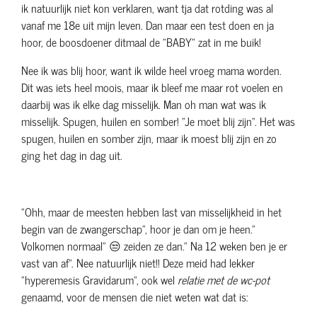
ik natuurlijk niet kon verklaren, want tja dat rotding was al
vanaf me 18e uit mijn leven. Dan maar een test doen en ja
hoor, de boosdoener ditmaal de "BABY" zat in me buik!
Nee ik was blij hoor, want ik wilde heel vroeg mama worden.
Dit was iets heel moois, maar ik bleef me maar rot voelen en
daarbij was ik elke dag misselijk. Man oh man wat was ik
misselijk. Spugen, huilen en somber! "Je moet blij zijn". Het was
spugen, huilen en somber zijn, maar ik moest blij zijn en zo
ging het dag in dag uit.
"Ohh, maar de meesten hebben last van misselijkheid in het
begin van de zwangerschap", hoor je dan om je heen."
Volkomen normaal" 😒 zeiden ze dan." Na 12 weken ben je er
vast van af". Nee natuurlijk niet!! Deze meid had lekker
"hyperemesis Gravidarum", ook wel
relatie met de wc-pot
genaamd, voor de mensen die niet weten wat dat is: