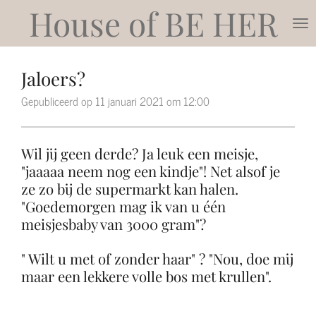
House of
BE HER
Ga
direct
naar
de
Jaloers?
hoofdinhoud
Gepubliceerd op 11 januari 2021 om 12:00
Wil jij geen derde? Ja leuk een meisje,
"jaaaaa neem nog een kindje"! Net alsof je
ze zo bij de supermarkt kan halen.
"Goedemorgen mag ik van u één
meisjesbaby van 3000 gram"?
" Wilt u met of zonder haar" ? "Nou, doe mij
maar een lekkere volle bos met krullen".