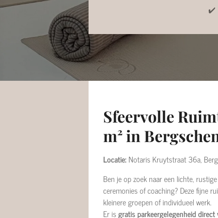
✔️ 
Sfeervolle Ruim
m² in Bergsche
Locatie:
Notaris Kruytstraat 36a, Ber
Ben je op zoek naar een lichte, rustig
ceremonies of coaching? Deze fijne ru
kleinere groepen of individueel werk.
Er is
gratis parkeergelegenheid direct