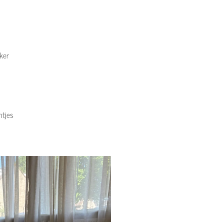
ker
htjes