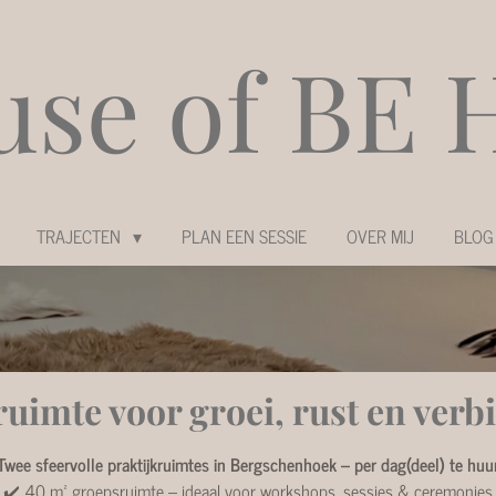
use of
BE 
TRAJECTEN
PLAN EEN SESSIE
OVER MIJ
BLOG
ruimte voor groei, rust en verb
Twee sfeervolle praktijkruimtes in Bergschenhoek – per dag(deel) te huu
✔️ 40 m² groepsruimte – ideaal voor workshops, sessies & ceremonies