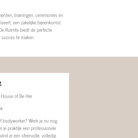
menten, trainingen, ceremonies en
iseert, een zakelijke bijeenkomst
 De Ruimte biedt de perfecte
n succes te maken.
2
j House of Be Her
ek
of bodyworker? Werk je nu nog
om je praktijk een professionele
ind je een sfeervolle, volledig