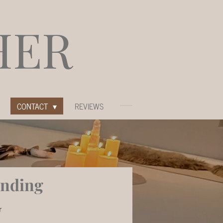
HER
CONTACT
REVIEWS
inding
r